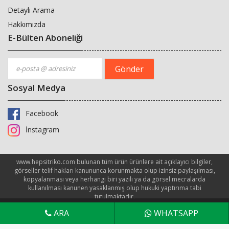
Detaylı Arama
Hakkımızda
E-Bülten Aboneliği
Sosyal Medya
Facebook
İnstagram
www.hepsitriko.com bulunan tüm ürün ürünlere ait açıklayıcı bilgiler,
görseller telif hakları kanununca korunmakta olup izinsiz paylaşılması,
kopyalanması veya herhangi biri yazılı ya da görsel mecralarda
kullanılması kanunen yasaklanmış olup hukuki yaptırıma tabi
tutulmaktadır.
Bu site size daha iyi bir deneyim sunmak için tarayıcı çerezlerini
Onaylıyorum
ARA
WHATSAPP
kullanır.